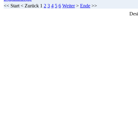
<<
Start
<
Zurück
1
2
3
4
5
6
Weiter
>
Ende
>>
Des