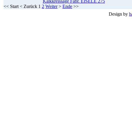
Kalkkreissäge Fabr. EISELE 275
<<
Start
<
Zurück
1
2
Weiter
>
Ende
>>
Design by
h