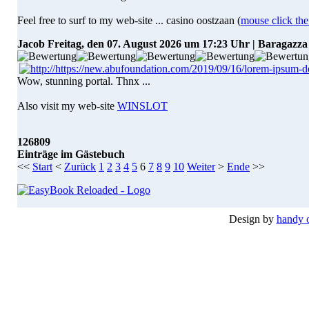
Feel free to surf to my web-site ... casino oostzaan (
mouse click th
Jacob
Freitag, den 07. August 2026 um 17:23 Uhr | Baragazza
Wow, stunning portal. Thnx ...
Also visit my web-site
WINSLOT
126809
Einträge im Gästebuch
<<
Start
<
Zurück
1
2
3
4
5
6
7
8
9
10
Weiter
>
Ende
>>
Design by
handy 