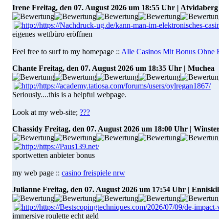
Irene
Freitag, den 07. August 2026 um 18:55 Uhr | Atvidaberg
eigenes wettbüro eröffnen
Feel free to surf to my homepage ::
Alle Casinos Mit Bonus Ohne 
Chante
Freitag, den 07. August 2026 um 18:35 Uhr | Muchea
Seriously....this is a helpful webpage.
Look at my web-site;
???
Chassidy
Freitag, den 07. August 2026 um 18:00 Uhr | Winste
sportwetten anbieter bonus
my web page ::
casino freispiele nrw
Julianne
Freitag, den 07. August 2026 um 17:54 Uhr | Enniskil
immersive roulette echt geld