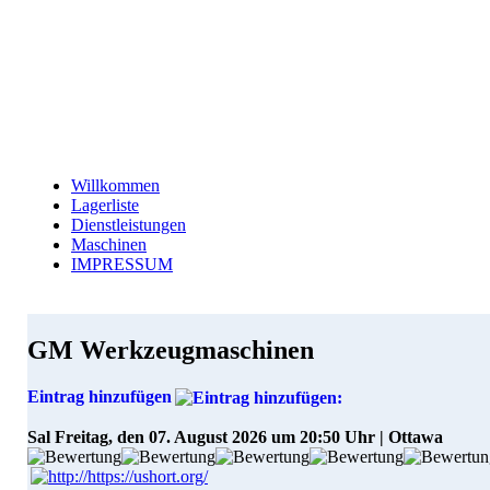
Willkommen
Lagerliste
Dienstleistungen
Maschinen
IMPRESSUM
GM Werkzeugmaschinen
Eintrag hinzufügen
Sal
Freitag, den 07. August 2026 um 20:50 Uhr | Ottawa