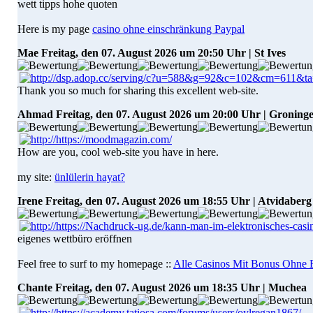
wett tipps hohe quoten
Here is my page
casino ohne einschränkung Paypal
Mae
Freitag, den 07. August 2026 um 20:50 Uhr | St Ives
Thank you so much for sharing this excellent web-site.
Ahmad
Freitag, den 07. August 2026 um 20:00 Uhr | Groning
How are you, cool web-site you have in here.
my site:
ünlülerin hayat?
Irene
Freitag, den 07. August 2026 um 18:55 Uhr | Atvidaberg
eigenes wettbüro eröffnen
Feel free to surf to my homepage ::
Alle Casinos Mit Bonus Ohne 
Chante
Freitag, den 07. August 2026 um 18:35 Uhr | Muchea