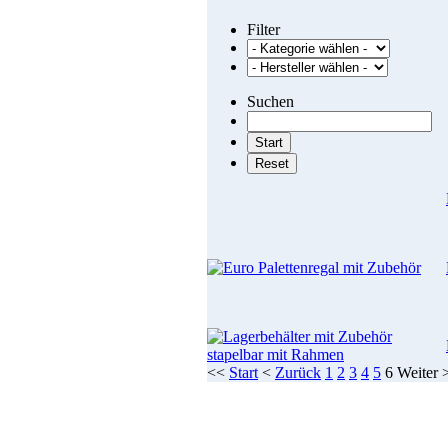
Filter
Suchen
<<
Start
<
Zurück
1
2
3
4
5
6
Weiter