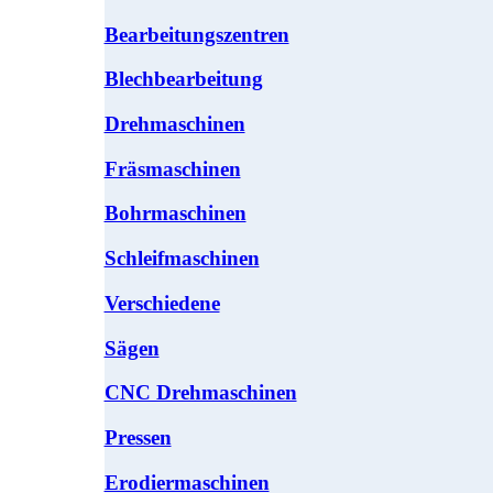
Bearbeitungszentren
Blechbearbeitung
Drehmaschinen
Fräsmaschinen
Bohrmaschinen
Schleifmaschinen
Verschiedene
Sägen
CNC Drehmaschinen
Pressen
Erodiermaschinen