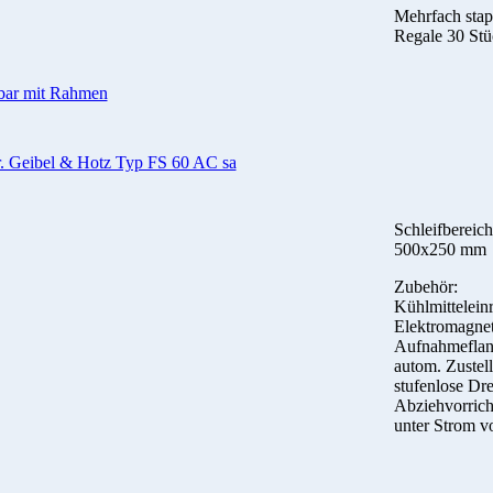
Mehrfach stap
Regale 30 Stü
lbar mit Rahmen
r. Geibel & Hotz Typ FS 60 AC sa
Schleifbereich
500x250 mm
Zubehör:
Kühlmitteleinr
Elektromagnet
Aufnahmeflan
autom. Zustel
stufenlose Dre
Abziehvorric
unter Strom v