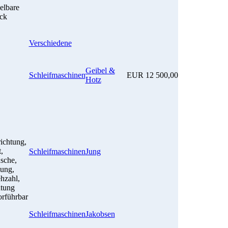
elbare
ck
Verschiedene
Geibel &
Schleifmaschinen
EUR 12 500,00
Hotz
ichtung,
,
Schleifmaschinen
Jung
sche,
lung,
hzahl,
htung
orführbar
Schleifmaschinen
Jakobsen